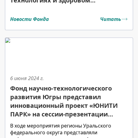
технологиях и здоровом
долголетии
Новости Фонда
Читать
6 июня 2024
г.
Фонд научно-технологического
развития Югры представил
инновационный проект «ЮНИТИ
ПАРК» на сессии-презентации
«Пространство будущего: Урало-
В ходе мероприятия регионы Уральского
Сибирский макрорегион».
федерального округа представляли