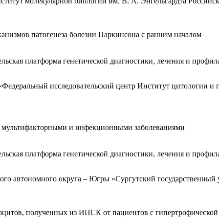
титут молекулярной биологии им. В. А. Энгельгардта Российск
ханизмов патогенеза болезни Паркинсона с ранним началом
ьская платформа генетической диагностики, лечения и профил
Федеральный исследовательский центр Институт цитологии и ге
и, мультифакторными и инфекционными заболеваниями
ьская платформа генетической диагностики, лечения и профил
о автономного округа – Югры «Сургутский государственный ун
оцитов, полученных из ИПСК от пациентов с гипертрофическо