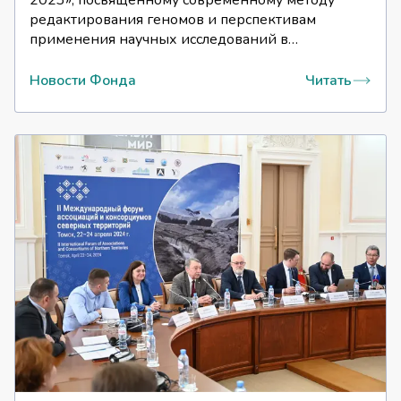
2023», посвященному современному методу
редактирования геномов и перспективам
применения научных исследований в
практическом здравоохранении и сельском
хозяйстве.
Новости Фонда
Читать