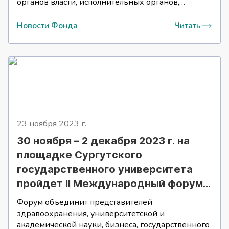
органов власти, исполнительных органов,
институтов развития, вузов и всех
заинтересованных в обсуждении экономической
Новости Фонда
Читать
повестки.
23 ноября 2023
г.
30 ноября – 2 декабря 2023 г. на
площадке Сургутского
государственного университета
пройдет II Международный форум
геномных и биомедицинских
Форум объединит представителей
технологий.
здравоохранения, университетской и
академической науки, бизнеса, государственного