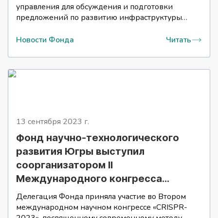
управления для обсуждения и подготовки
предложений по развитию инфраструктуры
геномной медицины, внедрению
инновационных методов диагностики, лечению
Новости Фонда
Читать
и профилактике наследственных и
мультифакторных заболеваний, развитию
перинатальной медицины и подготовке
медицинских кадров нового поколения.
13 сентября 2023
г.
Фонд научно-технологического
развития Югры выступил
соорганизатором II
Международного конгресса
«CRISPR-2023».
Делегация Фонда приняла участие во Втором
международном научном конгрессе «CRISPR-